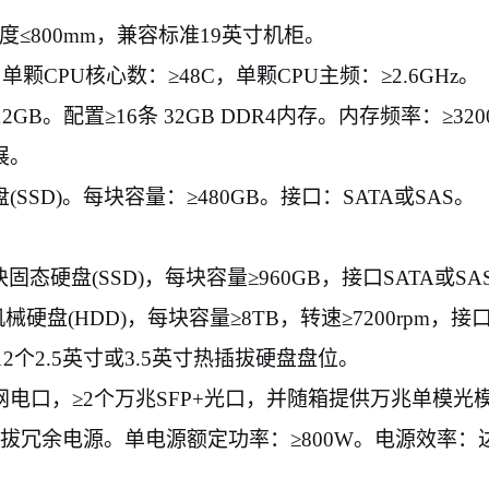
度≤
800mm
，兼容标准
19
英寸机柜。
，单颗
CPU
核心数：
≥
48C
，单颗
CPU
主频：
≥
2.6GHz
。
12GB
。配置
≥
16
条
32GB DDR4
内存。内存频率：≥
32
展。
盘
(SSD)
。每块容量：
≥
480GB
。接口：
SATA
或
SAS
。
块
固态硬盘
(SSD)
，每块容量
≥
960GB
，接口
SATA
或
SA
机械硬盘
(HDD)
，每块容量
≥
8TB
，转速≥
7200rpm
，接
12
个
2.5
英寸或
3.5
英寸热插拔硬盘盘位。
网电口，≥
2
个万兆
SFP+
光口，并随箱提供万兆单模光
拔冗余电源。单电源额定功率：≥
800W
。电源效率：