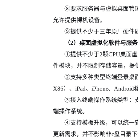
⑧要求服务器与虚拟桌面管
允许提供裸机设备。
⑨
提供不少于三年原厂硬件
（
2
）桌面虚拟化软件与服务
①提供不少于
2
颗
CPU
桌面虚
件模块，并不限制存储容量，提
②支持多种类型终端登录桌
X86
）、
iPad
、
iPhone
、
Android
③接入终端操作系统类型：
端操作系统。
④支持模板升级，可以统一
更新需求，并不影响非
c
盘目录下