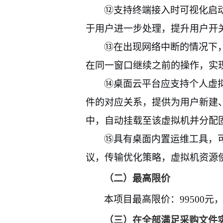
⑫
支持终端接入时可视化启
于用户进一步处理，提升用户开
⑬
在出现网络中断的情况下
在同一窗口继续之前的操作，实
⑭
桌面云平台应支持个人虚
件的对应关系，提供为用户新建
中，自动挂载至该虚拟机并分配
⑮
具有桌面内置运维工具，
议，传输优化策略，虚拟机资源
（二）最高限价
本项目最高限价：
99500
元
（三）在全部满足采购文件