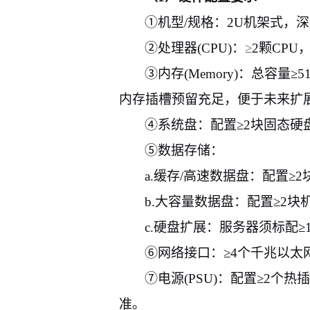
①机型
/
规格
：
2U
机架式，深
②处理器
(CPU)
：
≥
2
颗
CPU
③内存
(Memory)
：
总容量≥
5
内存插槽预留充足，便于未来扩
④系统盘
：
配置≥
2
块
固态硬
⑤数据存储
：
a.
缓存
/
高速数据盘
：配置
≥
2
b.
大容量数据盘
：配置
≥
2
块
c.
硬盘扩展
：服务器须标配
≥
⑥网络接口
：
≥
4
个千兆以太
⑦电源
(PSU)
：
配置
≥
2
个
热插
准。