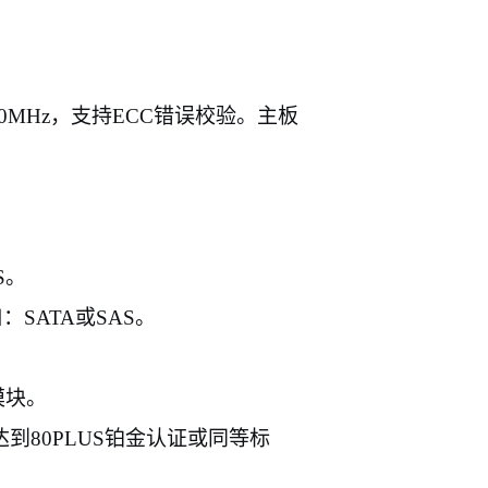
00MHz
，支持
ECC
错误校验。主板
S
。
口：
SATA
或
SAS
。
模块。
达到
80PLUS
铂金认证或同等标