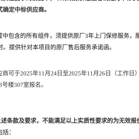
式确定中标供应商。
置中包含的所有组件，须提供原厂
3
年上门保修服务，
时。提供针对本项目的原厂售后服务承诺函。
应商可于
2025
年
11
月
24
日至
2025
年
11
月
26
日（工作日
3
号楼
307
室报名。
上述条款及要求，不能满足以上实质性要求的为无效报
包括：