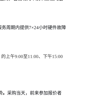
服务周期内提供
7
×
24
小时硬件故障
）的上午
9:00
至
11:00
、下午
15:00
价。
采购当天，前来参加报价者